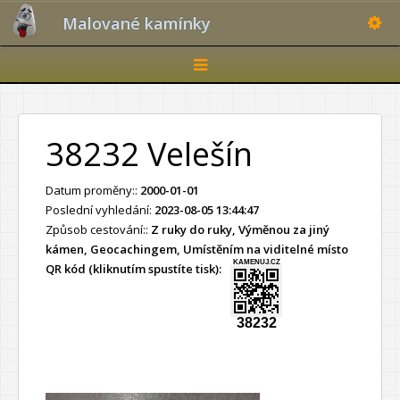
Toggle
Malované kamínky
Toggle
navigation
38232 Velešín
Datum proměny::
2000-01-01
Poslední vyhledání:
2023-08-05 13:44:47
Způsob cestování::
Z ruky do ruky, Výměnou za jiný
kámen, Geocachingem, Umístěním na viditelné místo
KAMENUJ.CZ
QR kód (kliknutím spustíte tisk):
38232