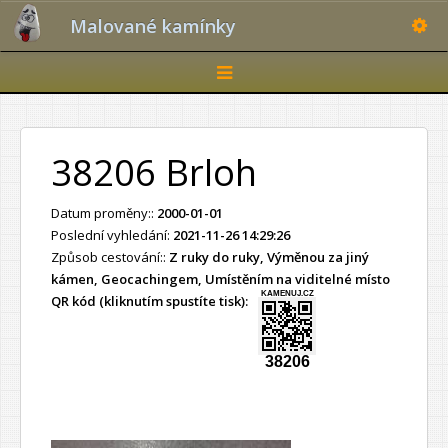
Toggle
Malované kamínky
Toggle
navigation
38206 Brloh
Datum proměny::
2000-01-01
Poslední vyhledání:
2021-11-26 14:29:26
Způsob cestování::
Z ruky do ruky, Výměnou za jiný
kámen, Geocachingem, Umístěním na viditelné místo
KAMENUJ.CZ
QR kód (kliknutím spustíte tisk):
38206