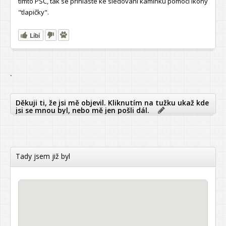
tímto PSČ, tak se přihlaste ke sledování kamínku pomocí ikony
"tlapičky".
Líbí
`
Děkuji ti, že jsi mě objevil. Kliknutím na tužku ukaž kde
jsi se mnou byl, nebo mě jen pošli dál.
Tady jsem již byl