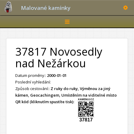
Toggle
Malované kamínky
Toggle
navigation
37817 Novosedly
nad Nežárkou
Datum proměny::
2000-01-01
Poslední vyhledání:
Způsob cestování::
Z ruky do ruky, Výměnou za jiný
kámen, Geocachingem, Umístěním na viditelné místo
KAMENUJ.CZ
QR kód (kliknutím spustíte tisk):
37817