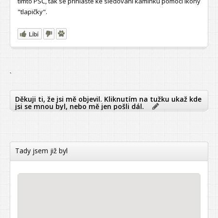
tímto PSČ, tak se přihlaste ke sledování kamínku pomocí ikony
"tlapičky".
Líbí
`
Děkuji ti, že jsi mě objevil. Kliknutím na tužku ukaž kde
jsi se mnou byl, nebo mě jen pošli dál.
Tady jsem již byl