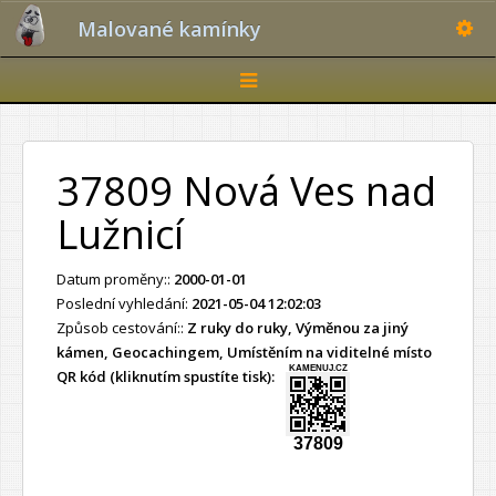
Toggle
Malované kamínky
Toggle
navigation
37809 Nová Ves nad
Lužnicí
Datum proměny::
2000-01-01
Poslední vyhledání:
2021-05-04 12:02:03
Způsob cestování::
Z ruky do ruky, Výměnou za jiný
kámen, Geocachingem, Umístěním na viditelné místo
KAMENUJ.CZ
QR kód (kliknutím spustíte tisk):
37809