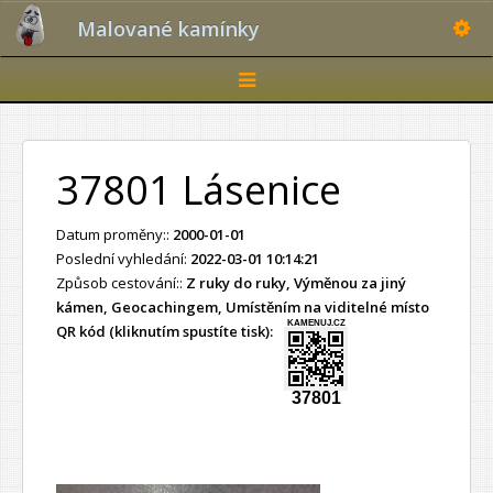
Toggle
Malované kamínky
Toggle
navigation
37801 Lásenice
Datum proměny::
2000-01-01
Poslední vyhledání:
2022-03-01 10:14:21
Způsob cestování::
Z ruky do ruky, Výměnou za jiný
kámen, Geocachingem, Umístěním na viditelné místo
KAMENUJ.CZ
QR kód (kliknutím spustíte tisk):
37801