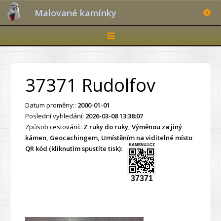
Toggle
Malované kamínky
Toggle
navigation
37371 Rudolfov
Datum proměny::
2000-01-01
Poslední vyhledání:
2026-03-08 13:38:07
Způsob cestování::
Z ruky do ruky, Výměnou za jiný
kámen, Geocachingem, Umístěním na viditelné místo
KAMENUJ.CZ
QR kód (kliknutím spustíte tisk):
37371