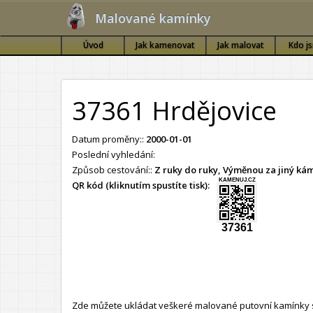
Malované kamínky
Úvod
Jak kamenovat
Jak malovat
Kdo j
37361 Hrdějovice
Datum proměny::
2000-01-01
Poslední vyhledání:
Způsob cestování::
Z ruky do ruky, Výměnou za jiný k
KAMENUJ.CZ
QR kód (kliknutím spustíte tisk):
37361
Zde můžete ukládat veškeré malované putovní kamínky s