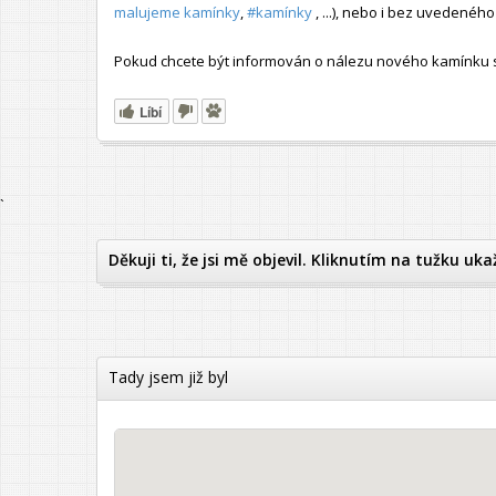
malujeme kamínky
,
#kamínky
, ...), nebo i bez uvedené
Pokud chcete být informován o nálezu nového kamínku s t
Líbí
`
Děkuji ti, že jsi mě objevil. Kliknutím na tužku uka
Tady jsem již byl