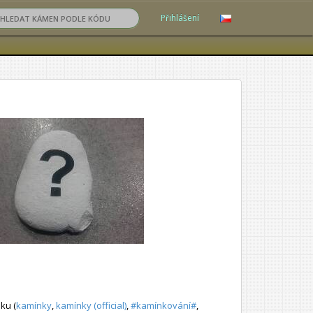
Přihlášení
ku (
kamínky
,
kamínky (official)
,
#kamínkování#
,