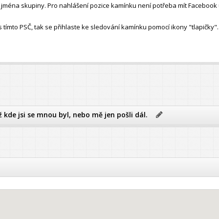
ho jména skupiny. Pro nahlášení pozice kamínku není potřeba mít Facebook 
ímto PSČ, tak se přihlaste ke sledování kamínku pomocí ikony "tlapičky".
ž kde jsi se mnou byl, nebo mě jen pošli dál.