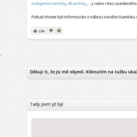
malujeme kamínky
,
#kamínky
, ...), nebo i bez uvedené
Pokud chcete být informován o nálezu nového kamínku s t
Líbí
`
Děkuji ti, že jsi mě objevil. Kliknutím na tužku uka
Tady jsem již byl