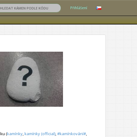
Přihlášení
ku (
kamínky
,
kamínky (official)
,
#kamínkování#
,