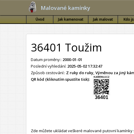
Malované kamínky
Úvod
Jak kamenovat
Jak malovat
Kdo j
36401 Toužim
Datum proměny::
2000-01-01
Poslední vyhledání:
2025-05-02 17:32:47
Způsob cestování::
Z ruky do ruky, Výměnou za jiný k
KAMENUJ.CZ
QR kód (kliknutím spustíte tisk):
36401
Zde můžete ukládat veškeré malované putovní kamínky s