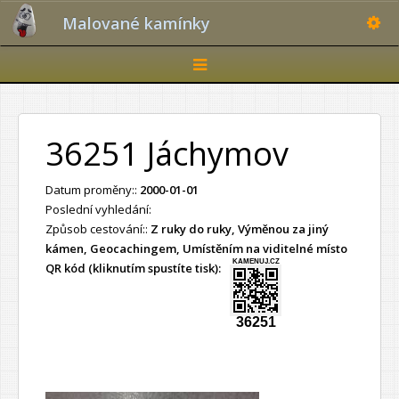
Toggle
Malované kamínky
Toggle
navigation
36251 Jáchymov
Datum proměny::
2000-01-01
Poslední vyhledání:
Způsob cestování::
Z ruky do ruky, Výměnou za jiný
kámen, Geocachingem, Umístěním na viditelné místo
KAMENUJ.CZ
QR kód (kliknutím spustíte tisk):
36251