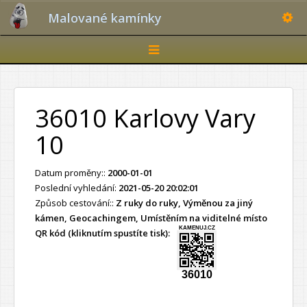
Toggle
Malované kamínky
Toggle
navigation
36010 Karlovy Vary
10
Datum proměny::
2000-01-01
Poslední vyhledání:
2021-05-20 20:02:01
Způsob cestování::
Z ruky do ruky, Výměnou za jiný
kámen, Geocachingem, Umístěním na viditelné místo
KAMENUJ.CZ
QR kód (kliknutím spustíte tisk):
36010