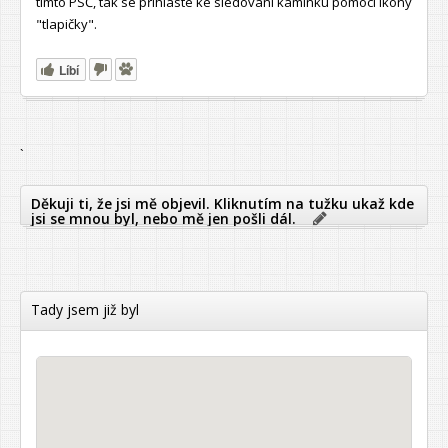
tímto PSČ, tak se přihlaste ke sledování kamínku pomocí ikony
"tlapičky".
Líbí
`
Děkuji ti, že jsi mě objevil. Kliknutím na tužku ukaž kde
jsi se mnou byl, nebo mě jen pošli dál.
Tady jsem již byl