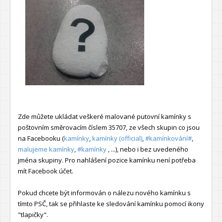
Zde můžete ukládat veškeré malované putovní kamínky s
poštovním směrovacím číslem 35707, ze všech skupin co jsou
na Facebooku (
kamínky
,
kamínky (official)
,
#kamínkování#
,
malujeme kamínky
,
#kamínky
, ...), nebo i bez uvedeného
jména skupiny. Pro nahlášení pozice kamínku není potřeba
mít Facebook účet.
Pokud chcete být informován o nálezu nového kamínku s
tímto PSČ, tak se přihlaste ke sledování kamínku pomocí ikony
"tlapičky".