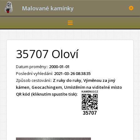
Toggle
Malované kamínky
Toggle
navigation
35707 Oloví
Datum proměny::
2000-01-01
Poslední vyhledání:
2021-03-26 08:38:35
Způsob cestování::
Z ruky do ruky, Výměnou za jiný
kámen, Geocachingem, Umístěním na viditelné místo
KAMENUJ.CZ
QR kód (kliknutím spustíte tisk):
35707