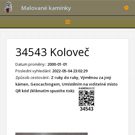
Toggle
Malované kamínky
Toggle
navigation
34543 Koloveč
Datum proměny::
2000-01-01
Poslední vyhledání:
2022-05-04 23:02:29
Způsob cestování::
Z ruky do ruky, Výměnou za jiný
kámen, Geocachingem, Umístěním na viditelné místo
KAMENUJ.CZ
QR kód (kliknutím spustíte tisk):
34543