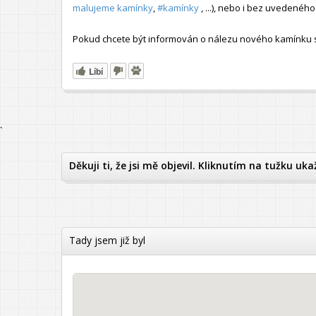
malujeme kamínky
,
#kamínky
, ...), nebo i bez uvedené
Pokud chcete být informován o nálezu nového kamínku s t
Líbí
`
Děkuji ti, že jsi mě objevil. Kliknutím na tužku uka
Tady jsem již byl