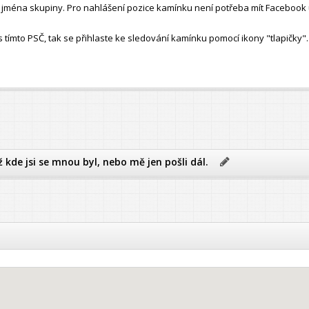
ho jména skupiny. Pro nahlášení pozice kamínku není potřeba mít Facebook 
ímto PSČ, tak se přihlaste ke sledování kamínku pomocí ikony "tlapičky".
ž kde jsi se mnou byl, nebo mě jen pošli dál.