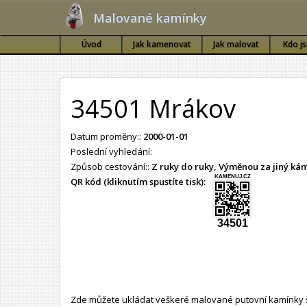
Malované kamínky
Úvod
Jak kamenovat
Jak malovat
Kdo j
34501 Mrákov
Datum proměny::
2000-01-01
Poslední vyhledání:
Způsob cestování::
Z ruky do ruky, Výměnou za jiný k
KAMENUJ.CZ
QR kód (kliknutím spustíte tisk):
34501
Zde můžete ukládat veškeré malované putovní kamínky s