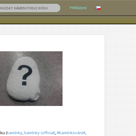
Přihlášení
ku (
kamínky
,
kamínky (official)
,
#kamínkování#
,