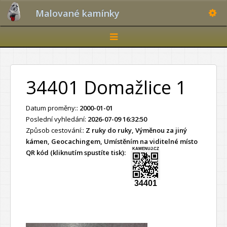
Toggle
Malované kamínky
Toggle
navigation
34401 Domažlice 1
Datum proměny::
2000-01-01
Poslední vyhledání:
2026-07-09 16:32:50
Způsob cestování::
Z ruky do ruky, Výměnou za jiný
kámen, Geocachingem, Umístěním na viditelné místo
KAMENUJ.CZ
QR kód (kliknutím spustíte tisk):
34401