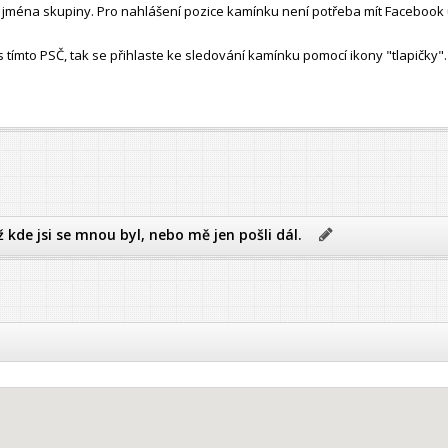
ho jména skupiny. Pro nahlášení pozice kamínku není potřeba mít Facebook 
ímto PSČ, tak se přihlaste ke sledování kamínku pomocí ikony "tlapičky".
ž kde jsi se mnou byl, nebo mě jen pošli dál.