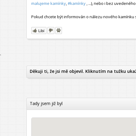
malujeme kamínky
,
#kamínky
, ...), nebo i bez uvedené
Pokud chcete být informován o nálezu nového kamínku s t
Líbí
`
Děkuji ti, že jsi mě objevil. Kliknutím na tužku uka
Tady jsem již byl