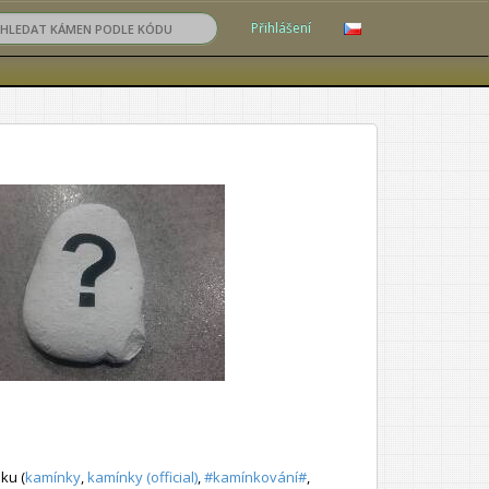
Přihlášení
ku (
kamínky
,
kamínky (official)
,
#kamínkování#
,