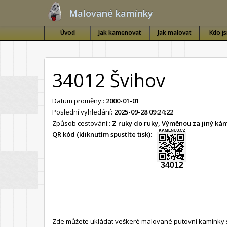
Malované kamínky
Úvod
Jak kamenovat
Jak malovat
Kdo j
34012 Švihov
Datum proměny::
2000-01-01
Poslední vyhledání:
2025-09-28 09:24:22
Způsob cestování::
Z ruky do ruky, Výměnou za jiný k
KAMENUJ.CZ
QR kód (kliknutím spustíte tisk):
34012
Zde můžete ukládat veškeré malované putovní kamínky s