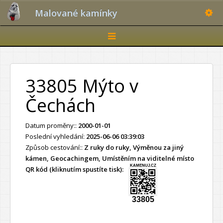
Toggle
Malované kamínky
Toggle
navigation
33805 Mýto v
Čechách
Datum proměny::
2000-01-01
Poslední vyhledání:
2025-06-06 03:39:03
Způsob cestování::
Z ruky do ruky, Výměnou za jiný
kámen, Geocachingem, Umístěním na viditelné místo
KAMENUJ.CZ
QR kód (kliknutím spustíte tisk):
33805