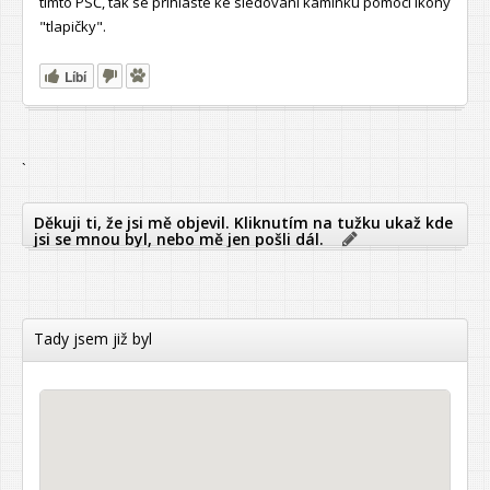
tímto PSČ, tak se přihlaste ke sledování kamínku pomocí ikony
"tlapičky".
Líbí
`
Děkuji ti, že jsi mě objevil. Kliknutím na tužku ukaž kde
jsi se mnou byl, nebo mě jen pošli dál.
Tady jsem již byl