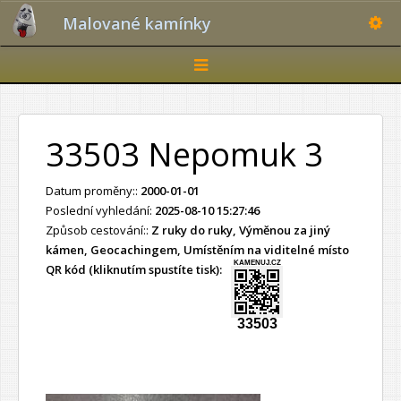
Toggle
Malované kamínky
Toggle
navigation
33503 Nepomuk 3
Datum proměny::
2000-01-01
Poslední vyhledání:
2025-08-10 15:27:46
Způsob cestování::
Z ruky do ruky, Výměnou za jiný
kámen, Geocachingem, Umístěním na viditelné místo
KAMENUJ.CZ
QR kód (kliknutím spustíte tisk):
33503