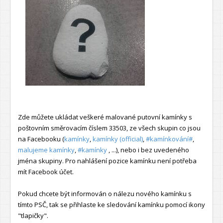
Zde můžete ukládat veškeré malované putovní kamínky s
poštovním směrovacím číslem 33503, ze všech skupin co jsou
na Facebooku (
kamínky
,
kamínky (official)
,
#kamínkování#
,
malujeme kamínky
,
#kamínky
, ...), nebo i bez uvedeného
jména skupiny. Pro nahlášení pozice kamínku není potřeba
mít Facebook účet.
Pokud chcete být informován o nálezu nového kamínku s
tímto PSČ, tak se přihlaste ke sledování kamínku pomocí ikony
"tlapičky".