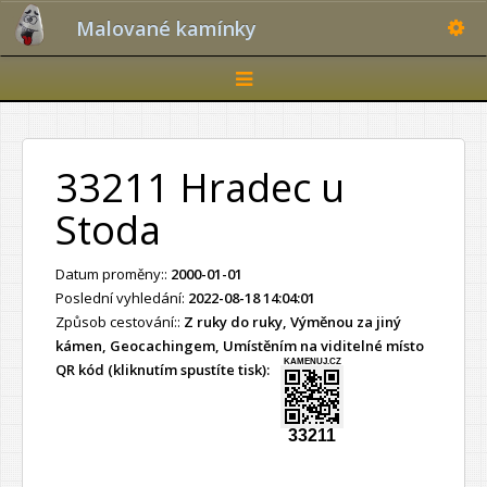
Toggle
Malované kamínky
Toggle
navigation
33211 Hradec u
Stoda
Datum proměny::
2000-01-01
Poslední vyhledání:
2022-08-18 14:04:01
Způsob cestování::
Z ruky do ruky, Výměnou za jiný
kámen, Geocachingem, Umístěním na viditelné místo
KAMENUJ.CZ
QR kód (kliknutím spustíte tisk):
33211