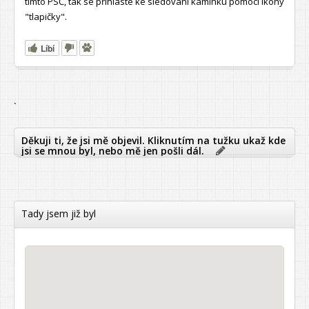
tímto PSČ, tak se přihlaste ke sledování kamínku pomocí ikony
"tlapičky".
Líbí
`
Děkuji ti, že jsi mě objevil. Kliknutím na tužku ukaž kde
jsi se mnou byl, nebo mě jen pošli dál.
Tady jsem již byl