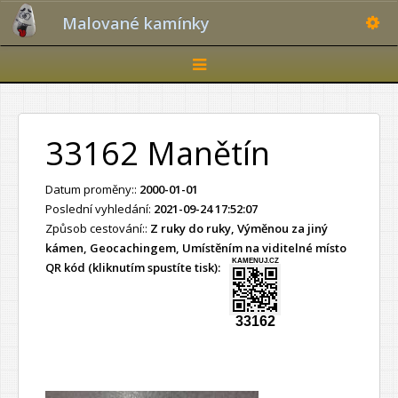
Toggle
Malované kamínky
Toggle
navigation
33162 Manětín
Datum proměny::
2000-01-01
Poslední vyhledání:
2021-09-24 17:52:07
Způsob cestování::
Z ruky do ruky, Výměnou za jiný
kámen, Geocachingem, Umístěním na viditelné místo
KAMENUJ.CZ
QR kód (kliknutím spustíte tisk):
33162