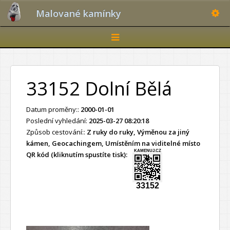
Toggle
Malované kamínky
Toggle
navigation
33152 Dolní Bělá
Datum proměny::
2000-01-01
Poslední vyhledání:
2025-03-27 08:20:18
Způsob cestování::
Z ruky do ruky, Výměnou za jiný
kámen, Geocachingem, Umístěním na viditelné místo
KAMENUJ.CZ
QR kód (kliknutím spustíte tisk):
33152