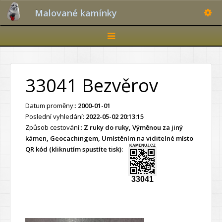
Toggle
Malované kamínky
Toggle
navigation
33041 Bezvěrov
Datum proměny::
2000-01-01
Poslední vyhledání:
2022-05-02 20:13:15
Způsob cestování::
Z ruky do ruky, Výměnou za jiný
kámen, Geocachingem, Umístěním na viditelné místo
KAMENUJ.CZ
QR kód (kliknutím spustíte tisk):
33041