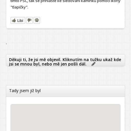
tímto PSČ, tak se přihlaste ke sledování kamínku pomocí ikony
"tlapičky".
Líbí
`
Děkuji ti, že jsi mě objevil. Kliknutím na tužku ukaž kde
jsi se mnou byl, nebo mě jen pošli dál.
Tady jsem již byl