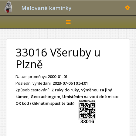
Toggle
Malované kamínky
Toggle
navigation
33016 Všeruby u
Plzně
Datum proměny::
2000-01-01
Poslední vyhledání:
2023-07-06 10:54:01
Způsob cestování::
Z ruky do ruky, Výměnou za jiný
kámen, Geocachingem, Umístěním na viditelné místo
KAMENUJ.CZ
QR kód (kliknutím spustíte tisk):
33016