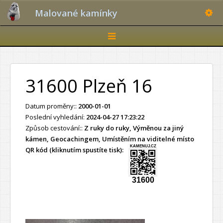
Toggle
Malované kamínky
Toggle
navigation
31600 Plzeň 16
Datum proměny::
2000-01-01
Poslední vyhledání:
2024-04-27 17:23:22
Způsob cestování::
Z ruky do ruky, Výměnou za jiný
kámen, Geocachingem, Umístěním na viditelné místo
KAMENUJ.CZ
QR kód (kliknutím spustíte tisk):
31600