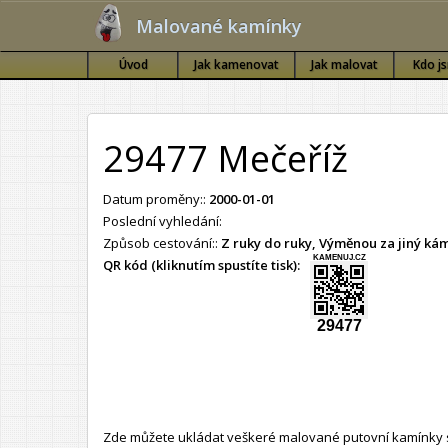
Malované kamínky
Úvod
Jak kamenovat
Jak malovat
Kdo j
29477 Mečeříž
Datum proměny::
2000-01-01
Poslední vyhledání:
Způsob cestování::
Z ruky do ruky, Výměnou za jiný k
KAMENUJ.CZ
QR kód (kliknutím spustíte tisk):
29477
Zde můžete ukládat veškeré malované putovní kamínky s