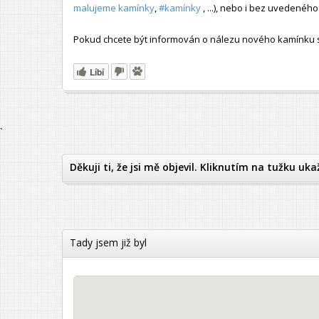
malujeme kamínky
,
#kamínky
, ...), nebo i bez uvedené
Pokud chcete být informován o nálezu nového kamínku s t
Líbí
`
Děkuji ti, že jsi mě objevil. Kliknutím na tužku uka
Tady jsem již byl