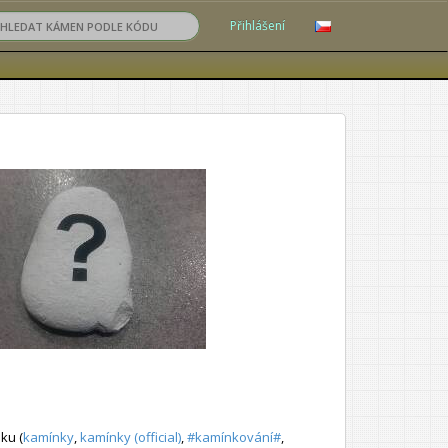
Přihlášení
ku (
kamínky
,
kamínky (official)
,
#kamínkování#
,