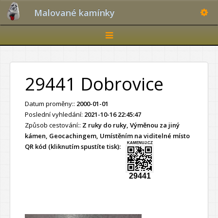
Toggle
Malované kamínky
Toggle
navigation
29441 Dobrovice
Datum proměny::
2000-01-01
Poslední vyhledání:
2021-10-16 22:45:47
Způsob cestování::
Z ruky do ruky, Výměnou za jiný
kámen, Geocachingem, Umístěním na viditelné místo
KAMENUJ.CZ
QR kód (kliknutím spustíte tisk):
29441