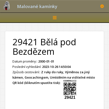
Toggle
Malované kamínky
Toggle
navigation
29421 Bělá pod
Bezdězem
Datum proměny::
2000-01-01
Poslední vyhledání:
2023-10-26 14:50:04
Způsob cestování::
Z ruky do ruky, Výměnou za jiný
kámen, Geocachingem, Umístěním na viditelné místo
KAMENUJ.CZ
QR kód (kliknutím spustíte tisk):
29421