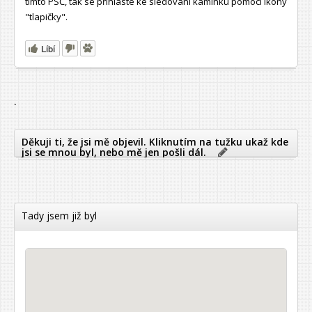
tímto PSČ, tak se přihlaste ke sledování kamínku pomocí ikony
"tlapičky".
Líbí
`
Děkuji ti, že jsi mě objevil. Kliknutím na tužku ukaž kde
jsi se mnou byl, nebo mě jen pošli dál.
Tady jsem již byl