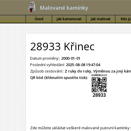
Malované kamínky
Úvod
Jak kamenovat
Jak malovat
Kdo j
28933 Křinec
Datum proměny::
2000-01-01
Poslední vyhledání:
2025-08-08 19:47:04
Způsob cestování::
Z ruky do ruky, Výměnou za jiný k
KAMENUJ.CZ
QR kód (kliknutím spustíte tisk):
28933
Zde můžete ukládat veškeré malované putovní kamínky s