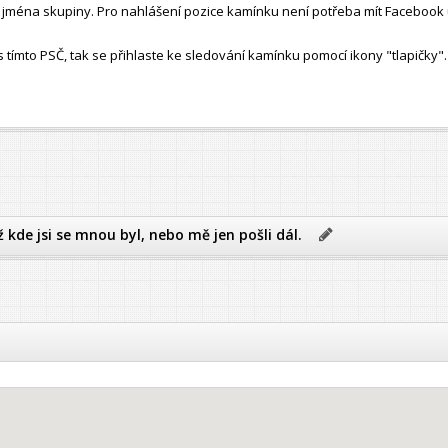
ho jména skupiny. Pro nahlášení pozice kamínku není potřeba mít Facebook 
ímto PSČ, tak se přihlaste ke sledování kamínku pomocí ikony "tlapičky".
ž kde jsi se mnou byl, nebo mě jen pošli dál.