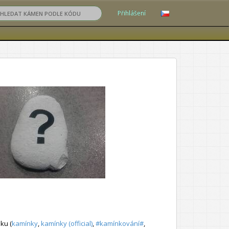
Přihlášení
ku (
kamínky
,
kamínky (official)
,
#kamínkování#
,