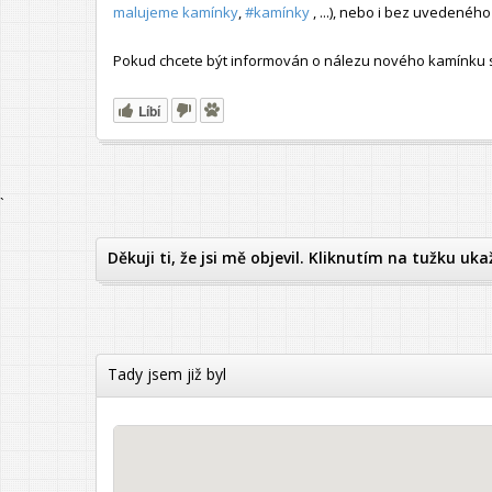
malujeme kamínky
,
#kamínky
, ...), nebo i bez uvedené
Pokud chcete být informován o nálezu nového kamínku s t
Líbí
`
Děkuji ti, že jsi mě objevil. Kliknutím na tužku uka
Tady jsem již byl