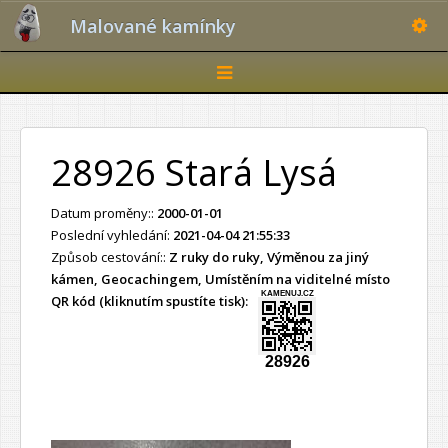
Toggle
Malované kamínky
Toggle
navigation
28926 Stará Lysá
Datum proměny::
2000-01-01
Poslední vyhledání:
2021-04-04 21:55:33
Způsob cestování::
Z ruky do ruky, Výměnou za jiný
kámen, Geocachingem, Umístěním na viditelné místo
KAMENUJ.CZ
QR kód (kliknutím spustíte tisk):
28926