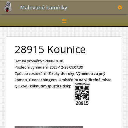
Toggle
Malované kamínky
Toggle
navigation
28915 Kounice
Datum proměny::
2000-01-01
Poslední vyhledání:
2025-12-28 09:07:39
Způsob cestování::
Z ruky do ruky, Výměnou za jiný
kámen, Geocachingem, Umístěním na viditelné místo
KAMENUJ.CZ
QR kód (kliknutím spustíte tisk):
28915