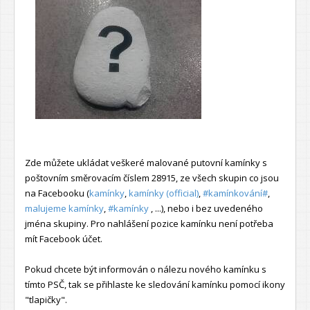
Zde můžete ukládat veškeré malované putovní kamínky s
poštovním směrovacím číslem 28915, ze všech skupin co jsou
na Facebooku (
kamínky
,
kamínky (official)
,
#kamínkování#
,
malujeme kamínky
,
#kamínky
, ...), nebo i bez uvedeného
jména skupiny. Pro nahlášení pozice kamínku není potřeba
mít Facebook účet.
Pokud chcete být informován o nálezu nového kamínku s
tímto PSČ, tak se přihlaste ke sledování kamínku pomocí ikony
"tlapičky".