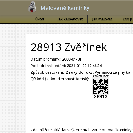
Malované kamínky
Úvod
Jak kamenovat
Jak malovat
Kdo j
28913 Zvěřínek
Datum proměny::
2000-01-01
Poslední vyhledání:
2021-01-22 12:46:34
Způsob cestování::
Z ruky do ruky, Výměnou za jiný k
KAMENUJ.CZ
QR kód (kliknutím spustíte tisk):
28913
Zde můžete ukládat veškeré malované putovní kamínky s