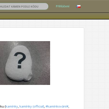
Přihlášení
ku (
kamínky
,
kamínky (official)
,
#kamínkování#
,