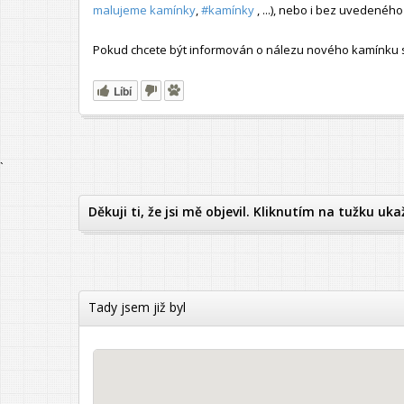
malujeme kamínky
,
#kamínky
, ...), nebo i bez uvedené
Pokud chcete být informován o nálezu nového kamínku s t
Líbí
`
Děkuji ti, že jsi mě objevil. Kliknutím na tužku uka
Tady jsem již byl