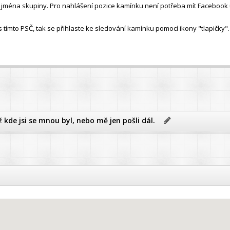
ho jména skupiny. Pro nahlášení pozice kamínku není potřeba mít Facebook 
ímto PSČ, tak se přihlaste ke sledování kamínku pomocí ikony "tlapičky".
ž kde jsi se mnou byl, nebo mě jen pošli dál.