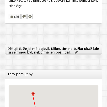
tímto PSČ, tak se přihlaste ke sledování kamínku pomocí ikony
"tlapičky".
Líbí
`
Děkuji ti, že jsi mě objevil. Kliknutím na tužku ukaž kde
jsi se mnou byl, nebo mě jen pošli dál.
Tady jsem již byl