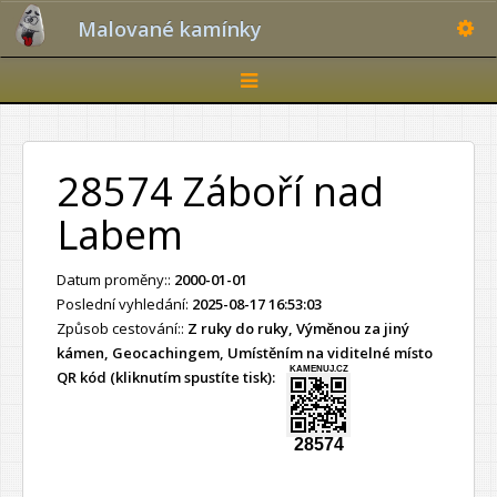
Toggle
Malované kamínky
Toggle
navigation
28574 Záboří nad
Labem
Datum proměny::
2000-01-01
Poslední vyhledání:
2025-08-17 16:53:03
Způsob cestování::
Z ruky do ruky, Výměnou za jiný
kámen, Geocachingem, Umístěním na viditelné místo
KAMENUJ.CZ
QR kód (kliknutím spustíte tisk):
28574