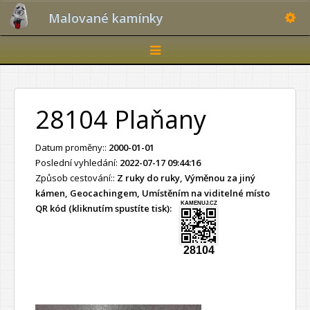
Toggle
Malované kamínky
Toggle
navigation
28104 Plaňany
Datum proměny::
2000-01-01
Poslední vyhledání:
2022-07-17 09:44:16
Způsob cestování::
Z ruky do ruky, Výměnou za jiný
kámen, Geocachingem, Umístěním na viditelné místo
KAMENUJ.CZ
QR kód (kliknutím spustíte tisk):
28104