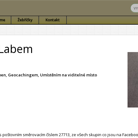
sme
Žebříčky
Kontakt
 Labem
ámen, Geocachingem, Umístěním na viditelné místo
 poštovním směrovacím číslem 27713, ze všech skupin co jsou na Faceboo