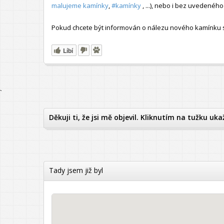
malujeme kamínky
,
#kamínky
, ...), nebo i bez uvedené
Pokud chcete být informován o nálezu nového kamínku s t
Líbí
`
Děkuji ti, že jsi mě objevil. Kliknutím na tužku uka
Tady jsem již byl