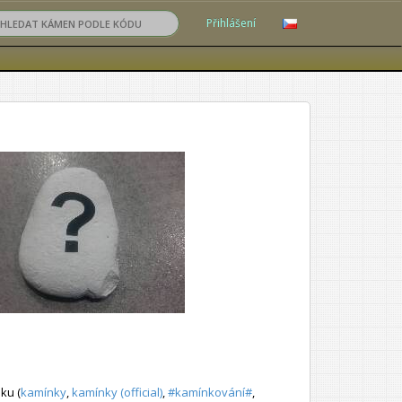
Přihlášení
ku (
kamínky
,
kamínky (official)
,
#kamínkování#
,