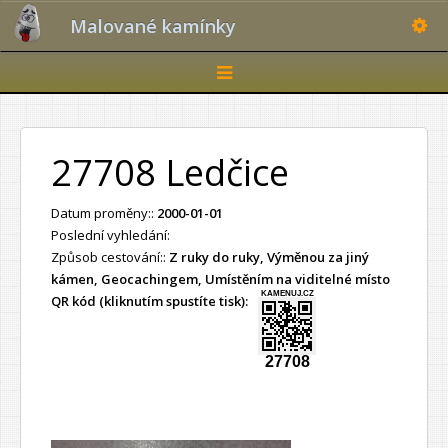
Toggle
Malované kamínky
Toggle
navigation
27708 Ledčice
Datum proměny::
2000-01-01
Poslední vyhledání:
Způsob cestování::
Z ruky do ruky, Výměnou za jiný
kámen, Geocachingem, Umístěním na viditelné místo
KAMENUJ.CZ
QR kód (kliknutím spustíte tisk):
27708