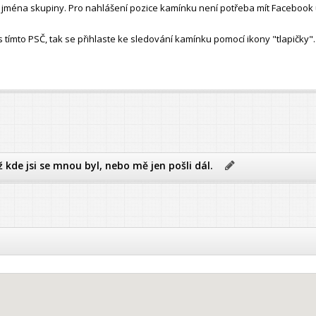
ho jména skupiny. Pro nahlášení pozice kamínku není potřeba mít Facebook 
ímto PSČ, tak se přihlaste ke sledování kamínku pomocí ikony "tlapičky".
ž kde jsi se mnou byl, nebo mě jen pošli dál.