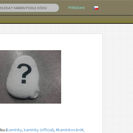
Přihlášení
ku (
kamínky
,
kamínky (official)
,
#kamínkování#
,