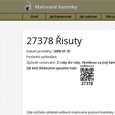
Malované kamínky
Úvod
Jak kamenovat
Jak malovat
Kdo j
27378 Řisuty
Datum proměny::
2000-01-01
Poslední vyhledání:
Způsob cestování::
Z ruky do ruky, Výměnou za jiný k
KAMENUJ.CZ
QR kód (kliknutím spustíte tisk):
27378
Zde můžete ukládat veškeré malované putovní kamínky s