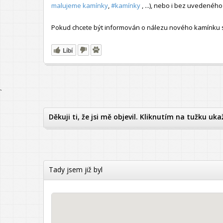
malujeme kamínky
,
#kamínky
, ...), nebo i bez uvedené
Pokud chcete být informován o nálezu nového kamínku s t
Líbí
`
Děkuji ti, že jsi mě objevil. Kliknutím na tužku uka
Tady jsem již byl