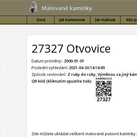
Malované kamínky
Úvod
Jak kamenovat
Jak malovat
Kdo j
27327 Otvovice
Datum proměny::
2000-01-01
Poslední vyhledání:
2021-04-30 14:14:49
Způsob cestování::
Z ruky do ruky, Výměnou za jiný k
KAMENUJ.CZ
QR kód (kliknutím spustíte tisk):
27327
Zde můžete ukládat veškeré malované putovní kamínky s