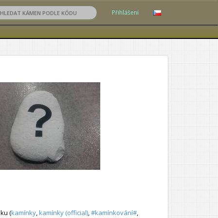
Přihlášení
ku (
kamínky
,
kamínky (official)
,
#kamínkování#
,