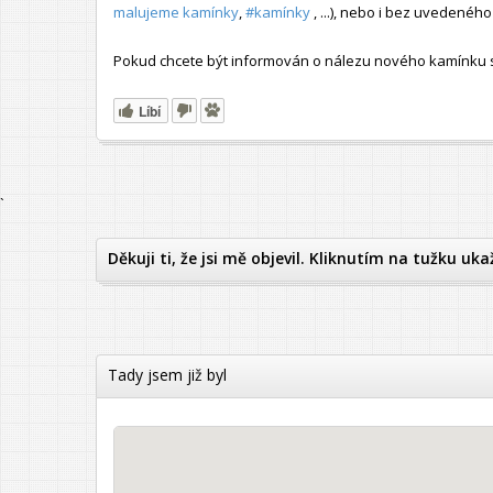
malujeme kamínky
,
#kamínky
, ...), nebo i bez uvedené
Pokud chcete být informován o nálezu nového kamínku s t
Líbí
`
Děkuji ti, že jsi mě objevil. Kliknutím na tužku uka
Tady jsem již byl