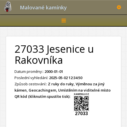
Toggle
Malované kamínky
Toggle
navigation
27033 Jesenice u
Rakovníka
Datum proměny::
2000-01-01
Poslední vyhledání:
2025-05-02 12:34:50
Způsob cestování::
Z ruky do ruky, Výměnou za jiný
kámen, Geocachingem, Umístěním na viditelné místo
KAMENUJ.CZ
QR kód (kliknutím spustíte tisk):
27033