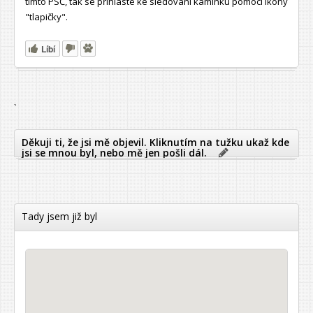
tímto PSČ, tak se přihlaste ke sledování kamínku pomocí ikony
"tlapičky".
Líbí
`
Děkuji ti, že jsi mě objevil. Kliknutím na tužku ukaž kde
jsi se mnou byl, nebo mě jen pošli dál.
Tady jsem již byl