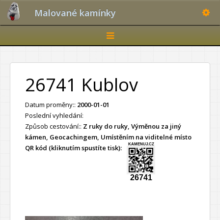
Toggle
Malované kamínky
Toggle
navigation
26741 Kublov
Datum proměny::
2000-01-01
Poslední vyhledání:
Způsob cestování::
Z ruky do ruky, Výměnou za jiný
kámen, Geocachingem, Umístěním na viditelné místo
KAMENUJ.CZ
QR kód (kliknutím spustíte tisk):
26741