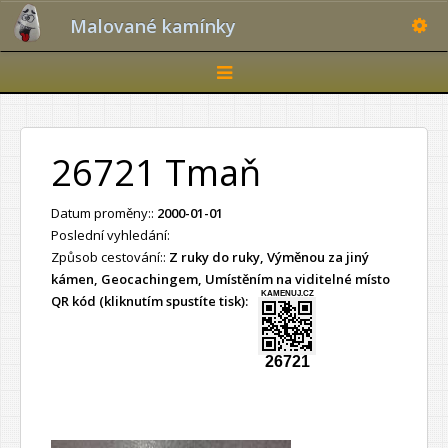
Toggle
Malované kamínky
Toggle
navigation
26721 Tmaň
Datum proměny::
2000-01-01
Poslední vyhledání:
Způsob cestování::
Z ruky do ruky, Výměnou za jiný
kámen, Geocachingem, Umístěním na viditelné místo
KAMENUJ.CZ
QR kód (kliknutím spustíte tisk):
26721