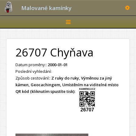
Toggle
Malované kamínky
Toggle
navigation
26707 Chyňava
Datum proměny::
2000-01-01
Poslední vyhledání:
Způsob cestování::
Z ruky do ruky, Výměnou za jiný
kámen, Geocachingem, Umístěním na viditelné místo
KAMENUJ.CZ
QR kód (kliknutím spustíte tisk):
26707