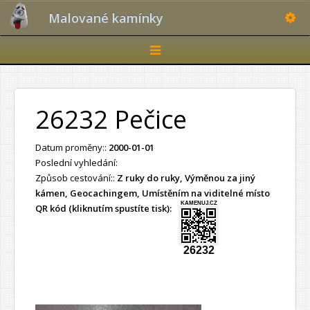
Toggle
Malované kamínky
Toggle
navigation
26232 Pečice
Datum proměny::
2000-01-01
Poslední vyhledání:
Způsob cestování::
Z ruky do ruky, Výměnou za jiný
kámen, Geocachingem, Umístěním na viditelné místo
KAMENUJ.CZ
QR kód (kliknutím spustíte tisk):
26232