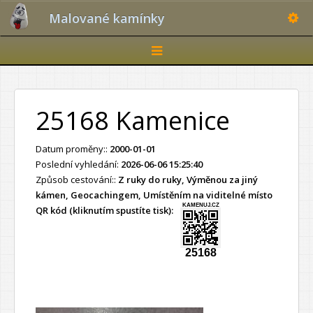
Toggle
Malované kamínky
Toggle
navigation
25168 Kamenice
Datum proměny::
2000-01-01
Poslední vyhledání:
2026-06-06 15:25:40
Způsob cestování::
Z ruky do ruky, Výměnou za jiný
kámen, Geocachingem, Umístěním na viditelné místo
KAMENUJ.CZ
QR kód (kliknutím spustíte tisk):
25168