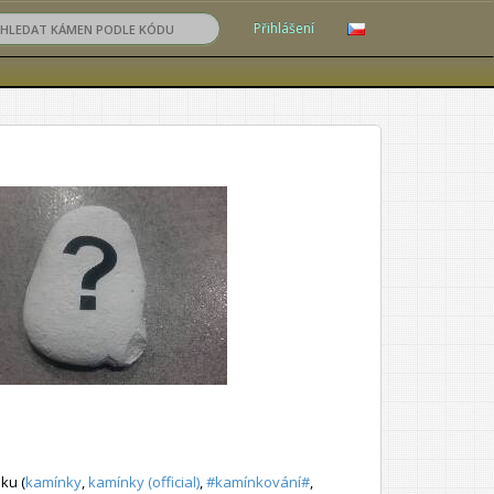
Přihlášení
ku (
kamínky
,
kamínky (official)
,
#kamínkování#
,