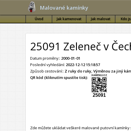
Malované kamínky
Úvod
Jak kamenovat
Jak malovat
Kdo j
25091 Zeleneč v Če
Datum proměny::
2000-01-01
Poslední vyhledání:
2022-12-12 15:18:57
Způsob cestování::
Z ruky do ruky, Výměnou za jiný k
KAMENUJ.CZ
QR kód (kliknutím spustíte tisk):
25091
Zde můžete ukládat veškeré malované putovní kamínky s