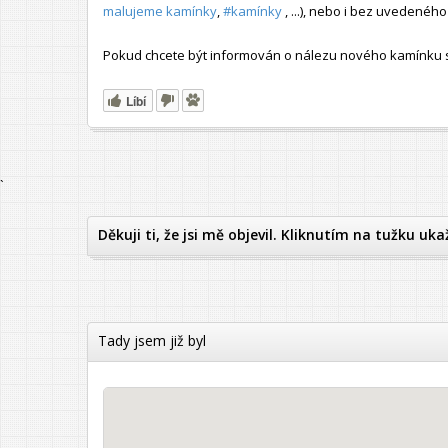
malujeme kamínky
,
#kamínky
, ...), nebo i bez uvedené
Pokud chcete být informován o nálezu nového kamínku s t
Líbí
`
Děkuji ti, že jsi mě objevil. Kliknutím na tužku uka
Tady jsem již byl