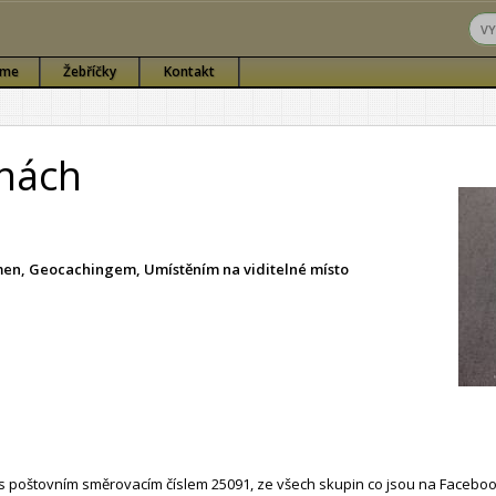
sme
Žebříčky
Kontakt
chách
ámen, Geocachingem, Umístěním na viditelné místo
 poštovním směrovacím číslem 25091, ze všech skupin co jsou na Faceboo