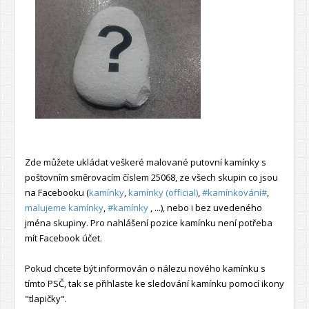
Zde můžete ukládat veškeré malované putovní kamínky s
poštovním směrovacím číslem 25068, ze všech skupin co jsou
na Facebooku (
kamínky
,
kamínky (official)
,
#kamínkování#
,
malujeme kamínky
,
#kamínky
, ...), nebo i bez uvedeného
jména skupiny. Pro nahlášení pozice kamínku není potřeba
mít Facebook účet.
Pokud chcete být informován o nálezu nového kamínku s
tímto PSČ, tak se přihlaste ke sledování kamínku pomocí ikony
"tlapičky".