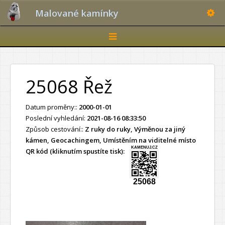
Toggle
Malované kamínky
Toggle
navigation
25068 Řež
Datum proměny::
2000-01-01
Poslední vyhledání:
2021-08-16 08:33:50
Způsob cestování::
Z ruky do ruky, Výměnou za jiný
kámen, Geocachingem, Umístěním na viditelné místo
KAMENUJ.CZ
QR kód (kliknutím spustíte tisk):
25068