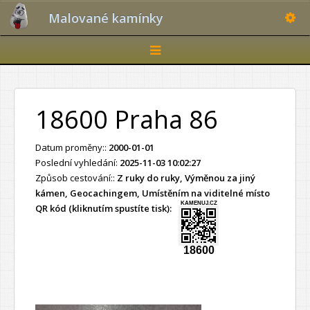
Toggle
Malované kamínky
Toggle
navigation
18600 Praha 86
Datum proměny::
2000-01-01
Poslední vyhledání:
2025-11-03 10:02:27
Způsob cestování::
Z ruky do ruky, Výměnou za jiný
kámen, Geocachingem, Umístěním na viditelné místo
KAMENUJ.CZ
QR kód (kliknutím spustíte tisk):
18600