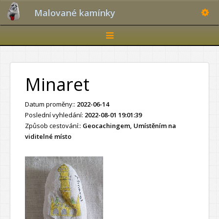
Toggle
Malované kamínky
Toggle
navigation
Minaret
Datum proměny::
2022-06-14
Poslední vyhledání:
2022-08-01 19:01:39
Způsob cestování::
Geocachingem, Umístěním na
viditelné místo