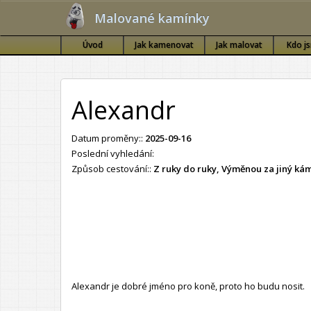
Malované kamínky
Úvod
Jak kamenovat
Jak malovat
Kdo j
Alexandr
Datum proměny::
2025-09-16
Poslední vyhledání:
Způsob cestování::
Z ruky do ruky, Výměnou za jiný k
Alexandr je dobré jméno pro koně, proto ho budu nosit.