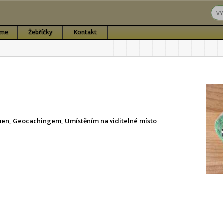
sme
Žebříčky
Kontakt
ámen, Geocachingem, Umístěním na viditelné místo